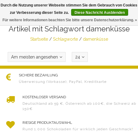
Durch die Nutzung unserer Webseite stimmen Sie dem Gebrauch von Cookies
Togg
zur Verbesserung dieser Seite zu.
Diese Nachricht Ausblenden
navig
Für weitere Informationen beachten Sie bitte unsere Datenschutzerklärung. »
Artikel mit Schlagwort damenküsse
Startseite
/
Schlagworte
/
damenküsse
Am meisten angesehen
24
SICHERE BEZAHLUNG
Überweisung (Vorkasse), PayPal, Kreditkarte
KOSTENLOSER VERSAND
Deutschland ab 59 €, Österreich ab 100€, die Schweiz ab
150€
RIESIGE PRODUKTAUSWAHL
Rund 1.000 Schokoladen für wirklich jeden Geschmack!