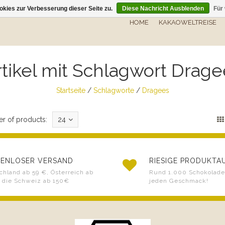
kies zur Verbesserung dieser Seite zu.
Diese Nachricht Ausblenden
Für
HOME
KAKAOWELTREISE
rtikel mit Schlagwort Drage
Startseite
/
Schlagworte
/
Dragees
r of products:
24
ENLOSER VERSAND
RIESIGE PRODUKT
chland ab 59 €, Österreich ab
Rund 1.000 Schokoladen
 die Schweiz ab 150€
jeden Geschmack!