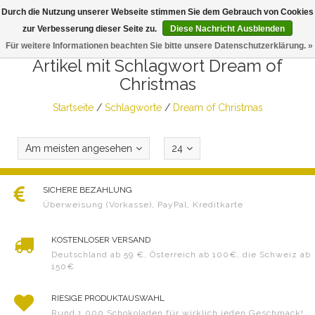
Durch die Nutzung unserer Webseite stimmen Sie dem Gebrauch von Cookies
Togg
zur Verbesserung dieser Seite zu.
Diese Nachricht Ausblenden
navig
Für weitere Informationen beachten Sie bitte unsere Datenschutzerklärung. »
Artikel mit Schlagwort Dream of
Christmas
Startseite
/
Schlagworte
/
Dream of Christmas
Am meisten angesehen
24
SICHERE BEZAHLUNG
Überweisung (Vorkasse), PayPal, Kreditkarte
KOSTENLOSER VERSAND
Deutschland ab 59 €, Österreich ab 100€, die Schweiz ab
150€
RIESIGE PRODUKTAUSWAHL
Rund 1.000 Schokoladen für wirklich jeden Geschmack!