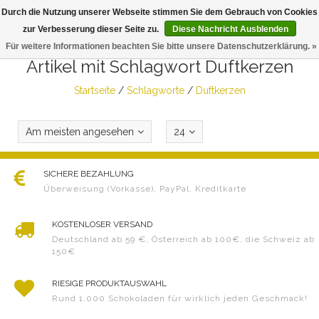
Durch die Nutzung unserer Webseite stimmen Sie dem Gebrauch von Cookies
Togg
zur Verbesserung dieser Seite zu.
Diese Nachricht Ausblenden
navig
Für weitere Informationen beachten Sie bitte unsere Datenschutzerklärung. »
Artikel mit Schlagwort Duftkerzen
Startseite
/
Schlagworte
/
Duftkerzen
Am meisten angesehen
24
SICHERE BEZAHLUNG
Überweisung (Vorkasse), PayPal, Kreditkarte
KOSTENLOSER VERSAND
Deutschland ab 59 €, Österreich ab 100€, die Schweiz ab
150€
RIESIGE PRODUKTAUSWAHL
Rund 1.000 Schokoladen für wirklich jeden Geschmack!