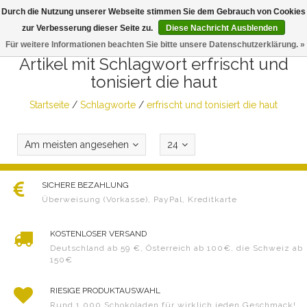
Durch die Nutzung unserer Webseite stimmen Sie dem Gebrauch von Cookies
Togg
zur Verbesserung dieser Seite zu.
Diese Nachricht Ausblenden
navig
Für weitere Informationen beachten Sie bitte unsere Datenschutzerklärung. »
Artikel mit Schlagwort erfrischt und
tonisiert die haut
Startseite
/
Schlagworte
/
erfrischt und tonisiert die haut
Am meisten angesehen
24
SICHERE BEZAHLUNG
Überweisung (Vorkasse), PayPal, Kreditkarte
KOSTENLOSER VERSAND
Deutschland ab 59 €, Österreich ab 100€, die Schweiz ab
150€
RIESIGE PRODUKTAUSWAHL
Rund 1.000 Schokoladen für wirklich jeden Geschmack!