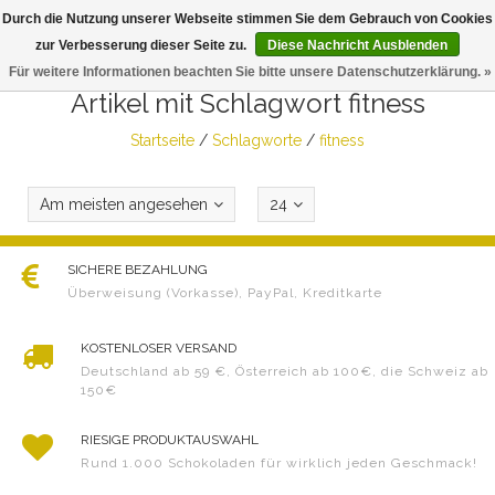
Durch die Nutzung unserer Webseite stimmen Sie dem Gebrauch von Cookies
Togg
zur Verbesserung dieser Seite zu.
Diese Nachricht Ausblenden
navig
Für weitere Informationen beachten Sie bitte unsere Datenschutzerklärung. »
Artikel mit Schlagwort fitness
Startseite
/
Schlagworte
/
fitness
Am meisten angesehen
24
SICHERE BEZAHLUNG
Überweisung (Vorkasse), PayPal, Kreditkarte
KOSTENLOSER VERSAND
Deutschland ab 59 €, Österreich ab 100€, die Schweiz ab
150€
RIESIGE PRODUKTAUSWAHL
Rund 1.000 Schokoladen für wirklich jeden Geschmack!