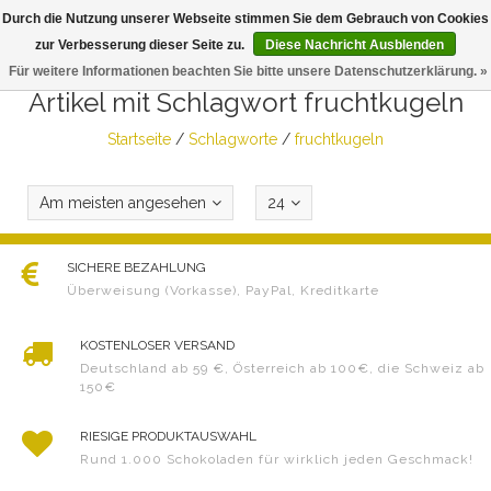
Durch die Nutzung unserer Webseite stimmen Sie dem Gebrauch von Cookies
Togg
zur Verbesserung dieser Seite zu.
Diese Nachricht Ausblenden
navig
Für weitere Informationen beachten Sie bitte unsere Datenschutzerklärung. »
Artikel mit Schlagwort fruchtkugeln
Startseite
/
Schlagworte
/
fruchtkugeln
Am meisten angesehen
24
SICHERE BEZAHLUNG
Überweisung (Vorkasse), PayPal, Kreditkarte
KOSTENLOSER VERSAND
Deutschland ab 59 €, Österreich ab 100€, die Schweiz ab
150€
RIESIGE PRODUKTAUSWAHL
Rund 1.000 Schokoladen für wirklich jeden Geschmack!