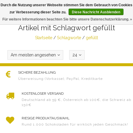
Durch die Nutzung unserer Webseite stimmen Sie dem Gebrauch von Cookies
Togg
zur Verbesserung dieser Seite zu.
Diese Nachricht Ausblenden
navig
Für weitere Informationen beachten Sie bitte unsere Datenschutzerklärung. »
Artikel mit Schlagwort gefüllt
Startseite
/
Schlagworte
/
gefüllt
Am meisten angesehen
24
SICHERE BEZAHLUNG
Überweisung (Vorkasse), PayPal, Kreditkarte
KOSTENLOSER VERSAND
Deutschland ab 59 €, Österreich ab 100€, die Schweiz ab
150€
RIESIGE PRODUKTAUSWAHL
Rund 1.000 Schokoladen für wirklich jeden Geschmack!