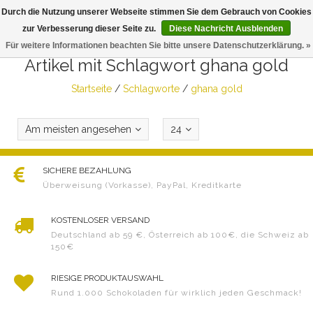
Durch die Nutzung unserer Webseite stimmen Sie dem Gebrauch von Cookies
Togg
zur Verbesserung dieser Seite zu.
Diese Nachricht Ausblenden
navig
Für weitere Informationen beachten Sie bitte unsere Datenschutzerklärung. »
Artikel mit Schlagwort ghana gold
Startseite
/
Schlagworte
/
ghana gold
Am meisten angesehen
24
SICHERE BEZAHLUNG
Überweisung (Vorkasse), PayPal, Kreditkarte
KOSTENLOSER VERSAND
Deutschland ab 59 €, Österreich ab 100€, die Schweiz ab
150€
RIESIGE PRODUKTAUSWAHL
Rund 1.000 Schokoladen für wirklich jeden Geschmack!