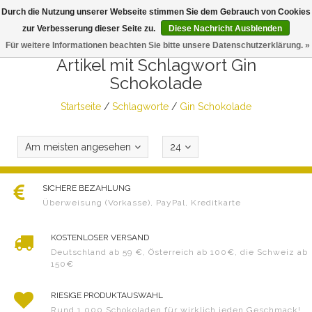
Durch die Nutzung unserer Webseite stimmen Sie dem Gebrauch von Cookies
Togg
zur Verbesserung dieser Seite zu.
Diese Nachricht Ausblenden
navig
Für weitere Informationen beachten Sie bitte unsere Datenschutzerklärung. »
Artikel mit Schlagwort Gin
Schokolade
Startseite
/
Schlagworte
/
Gin Schokolade
Am meisten angesehen
24
SICHERE BEZAHLUNG
Überweisung (Vorkasse), PayPal, Kreditkarte
KOSTENLOSER VERSAND
Deutschland ab 59 €, Österreich ab 100€, die Schweiz ab
150€
RIESIGE PRODUKTAUSWAHL
Rund 1.000 Schokoladen für wirklich jeden Geschmack!