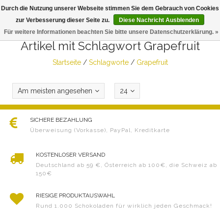
Durch die Nutzung unserer Webseite stimmen Sie dem Gebrauch von Cookies
Togg
zur Verbesserung dieser Seite zu.
Diese Nachricht Ausblenden
navig
Für weitere Informationen beachten Sie bitte unsere Datenschutzerklärung. »
Artikel mit Schlagwort Grapefruit
Startseite
/
Schlagworte
/
Grapefruit
Am meisten angesehen
24
SICHERE BEZAHLUNG
Überweisung (Vorkasse), PayPal, Kreditkarte
KOSTENLOSER VERSAND
Deutschland ab 59 €, Österreich ab 100€, die Schweiz ab
150€
RIESIGE PRODUKTAUSWAHL
Rund 1.000 Schokoladen für wirklich jeden Geschmack!