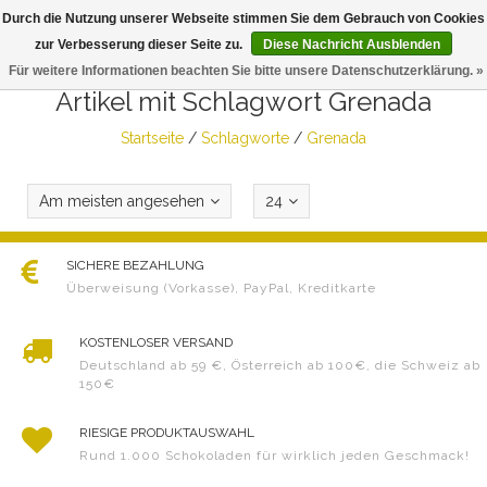
Durch die Nutzung unserer Webseite stimmen Sie dem Gebrauch von Cookies
Togg
zur Verbesserung dieser Seite zu.
Diese Nachricht Ausblenden
navig
Für weitere Informationen beachten Sie bitte unsere Datenschutzerklärung. »
Artikel mit Schlagwort Grenada
Startseite
/
Schlagworte
/
Grenada
Am meisten angesehen
24
SICHERE BEZAHLUNG
Überweisung (Vorkasse), PayPal, Kreditkarte
KOSTENLOSER VERSAND
Deutschland ab 59 €, Österreich ab 100€, die Schweiz ab
150€
RIESIGE PRODUKTAUSWAHL
Rund 1.000 Schokoladen für wirklich jeden Geschmack!