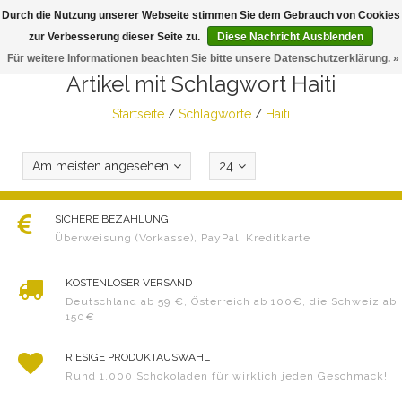
Durch die Nutzung unserer Webseite stimmen Sie dem Gebrauch von Cookies
Togg
zur Verbesserung dieser Seite zu.
Diese Nachricht Ausblenden
navig
Für weitere Informationen beachten Sie bitte unsere Datenschutzerklärung. »
Artikel mit Schlagwort Haiti
Startseite
/
Schlagworte
/
Haiti
Am meisten angesehen
24
SICHERE BEZAHLUNG
Überweisung (Vorkasse), PayPal, Kreditkarte
KOSTENLOSER VERSAND
Deutschland ab 59 €, Österreich ab 100€, die Schweiz ab
150€
RIESIGE PRODUKTAUSWAHL
Rund 1.000 Schokoladen für wirklich jeden Geschmack!