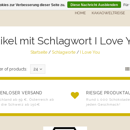
kies zur Verbesserung dieser Seite zu.
Diese Nachricht Ausblenden
Für
HOME
KAKAOWELTREISE
tikel mit Schlagwort I Love 
Startseite
/
Schlagworte
/
I Love You
r of products:
24
ENLOSER VERSAND
RIESIGE PRODUKT
chland ab 59 €, Österreich ab
Rund 1.000 Schokoladen
 die Schweiz ab 150€
jeden Geschmack!