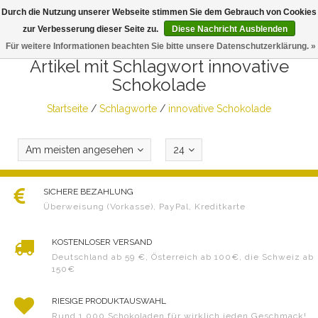
Durch die Nutzung unserer Webseite stimmen Sie dem Gebrauch von Cookies
Togg
zur Verbesserung dieser Seite zu.
Diese Nachricht Ausblenden
navig
Für weitere Informationen beachten Sie bitte unsere Datenschutzerklärung. »
Artikel mit Schlagwort innovative
Schokolade
Startseite
/
Schlagworte
/
innovative Schokolade
Am meisten angesehen
24
SICHERE BEZAHLUNG
Überweisung (Vorkasse), PayPal, Kreditkarte
KOSTENLOSER VERSAND
Deutschland ab 59 €, Österreich ab 100€, die Schweiz ab
150€
RIESIGE PRODUKTAUSWAHL
Rund 1.000 Schokoladen für wirklich jeden Geschmack!