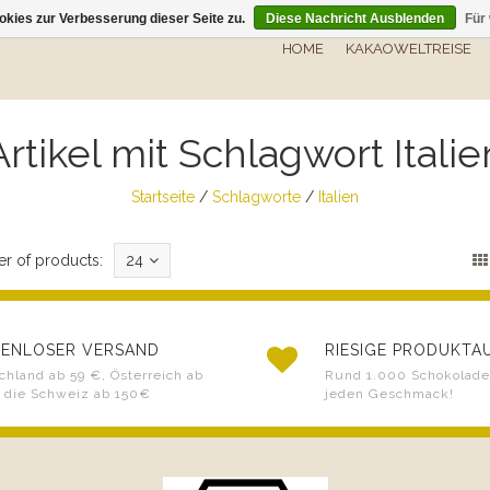
kies zur Verbesserung dieser Seite zu.
Diese Nachricht Ausblenden
Für
HOME
KAKAOWELTREISE
Artikel mit Schlagwort Italie
Startseite
/
Schlagworte
/
Italien
r of products:
24
ENLOSER VERSAND
RIESIGE PRODUKT
chland ab 59 €, Österreich ab
Rund 1.000 Schokoladen
 die Schweiz ab 150€
jeden Geschmack!