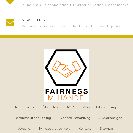
Rund 1.000 Schokoladen für wirklich jeden Geschmack!
NEWSLETTER
Verpassen Sie keine Neuigkeit oder hochwertige Aktion
Impressum
|
Über Uns
|
AGB
|
Widerrufsbelehrung
|
Datenschutzerklärung
|
Sichere Bezahlung
|
Zuverlässiger
Versand
|
Mindesthaltbarkeit
|
Kontakt
|
Sitemap