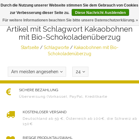
Durch die Nutzung unserer Webseite stimmen Sie dem Gebrauch von Cookies
Togg
zur Verbesserung dieser Seite zu.
Diese Nachricht Ausblenden
navig
Für weitere Informationen beachten Sie bitte unsere Datenschutzerklärung. »
Artikel mit Schlagwort Kakaobohnen
mit Bio-Schokoladenüberzug
Startseite
/
Schlagworte
/
Kakaobohnen mit Bio-
Schokoladenüberzug
Am meisten angesehen
24
SICHERE BEZAHLUNG
Überweisung (Vorkasse), PayPal, Kreditkarte
KOSTENLOSER VERSAND
Deutschland ab 59 €, Österreich ab 100€, die Schweiz ab
150€
RIESIGE PRODUKTAUSWAHL