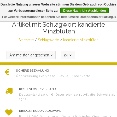
Durch die Nutzung unserer Webseite stimmen Sie dem Gebrauch von Cookies
Togg
zur Verbesserung dieser Seite zu.
Diese Nachricht Ausblenden
navig
Für weitere Informationen beachten Sie bitte unsere Datenschutzerklärung. »
Artikel mit Schlagwort kandierte
Minzblüten
Startseite
/
Schlagworte
/
kandierte Minzblüten
Am meisten angesehen
24
SICHERE BEZAHLUNG
Überweisung (Vorkasse), PayPal, Kreditkarte
KOSTENLOSER VERSAND
Deutschland ab 59 €, Österreich ab 100€, die Schweiz ab
150€
RIESIGE PRODUKTAUSWAHL
Rund 1.000 Schokoladen für wirklich jeden Geschmack!