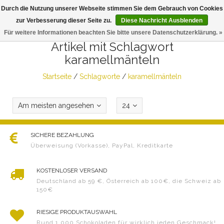
Durch die Nutzung unserer Webseite stimmen Sie dem Gebrauch von Cookies
Togg
zur Verbesserung dieser Seite zu.
Diese Nachricht Ausblenden
navig
Für weitere Informationen beachten Sie bitte unsere Datenschutzerklärung. »
Artikel mit Schlagwort
karamellmänteln
Startseite
/
Schlagworte
/
karamellmänteln
Am meisten angesehen
24
SICHERE BEZAHLUNG
Überweisung (Vorkasse), PayPal, Kreditkarte
KOSTENLOSER VERSAND
Deutschland ab 59 €, Österreich ab 100€, die Schweiz ab
150€
RIESIGE PRODUKTAUSWAHL
Rund 1.000 Schokoladen für wirklich jeden Geschmack!