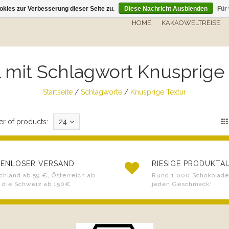
kies zur Verbesserung dieser Seite zu.
Diese Nachricht Ausblenden
Für
HOME
KAKAOWELTREISE
l mit Schlagwort Knusprige
Startseite
/
Schlagworte
/
Knusprige Textur
r of products:
24
ENLOSER VERSAND
RIESIGE PRODUKT
chland ab 59 €, Österreich ab
Rund 1.000 Schokoladen
 die Schweiz ab 150€
jeden Geschmack!