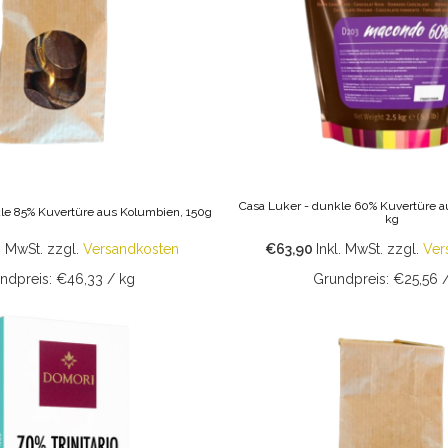
Casa Luker - dunkle 60% Kuvertüre a
le 85% Kuvertüre aus Kolumbien, 150g
kg
. MwSt.
zzgl.
Versandkosten
€63,90
Inkl. MwSt.
zzgl.
Ver
ndpreis: €46,33 / kg
Grundpreis: €25,56 