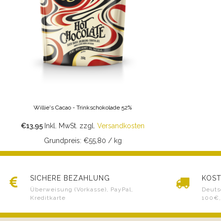
Willie's Cacao - Trinkschokolade 52%
€13,95
Inkl. MwSt.
zzgl.
Versandkosten
Grundpreis: €55,80 / kg
SICHERE BEZAHLUNG
KOST
Überweisung (Vorkasse), PayPal,
Deuts
Kreditkarte
100€,