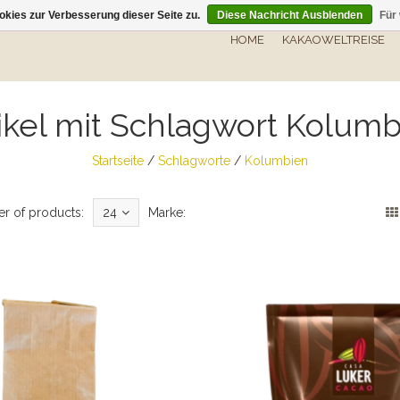
kies zur Verbesserung dieser Seite zu.
Diese Nachricht Ausblenden
Für
HOME
KAKAOWELTREISE
ikel mit Schlagwort Kolum
Startseite
/
Schlagworte
/
Kolumbien
r of products:
24
Marke: