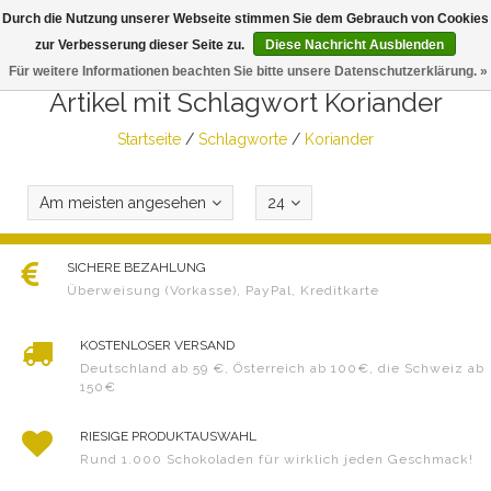
Durch die Nutzung unserer Webseite stimmen Sie dem Gebrauch von Cookies
Togg
zur Verbesserung dieser Seite zu.
Diese Nachricht Ausblenden
navig
Für weitere Informationen beachten Sie bitte unsere Datenschutzerklärung. »
Artikel mit Schlagwort Koriander
Startseite
/
Schlagworte
/
Koriander
Am meisten angesehen
24
SICHERE BEZAHLUNG
Überweisung (Vorkasse), PayPal, Kreditkarte
KOSTENLOSER VERSAND
Deutschland ab 59 €, Österreich ab 100€, die Schweiz ab
150€
RIESIGE PRODUKTAUSWAHL
Rund 1.000 Schokoladen für wirklich jeden Geschmack!