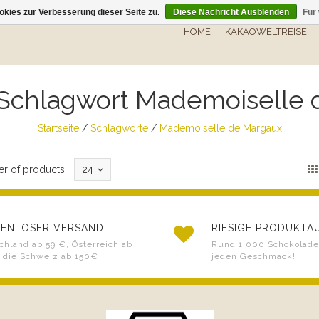
kies zur Verbesserung dieser Seite zu.
Diese Nachricht Ausblenden
Für
HOME
KAKAOWELTREISE
t Schlagwort Mademoiselle
Startseite
/
Schlagworte
/
Mademoiselle de Margaux
r of products:
24
ENLOSER VERSAND
RIESIGE PRODUKT
chland ab 59 €, Österreich ab
Rund 1.000 Schokoladen
 die Schweiz ab 150€
jeden Geschmack!