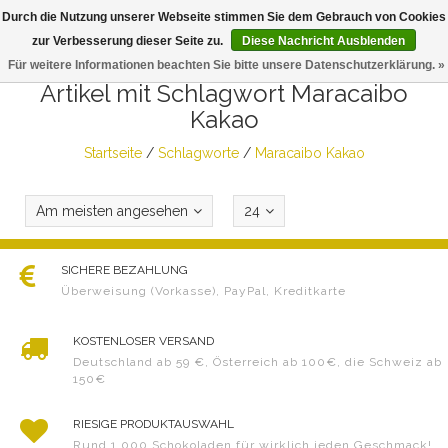
Durch die Nutzung unserer Webseite stimmen Sie dem Gebrauch von Cookies
Togg
zur Verbesserung dieser Seite zu.
Diese Nachricht Ausblenden
navig
Für weitere Informationen beachten Sie bitte unsere Datenschutzerklärung. »
Artikel mit Schlagwort Maracaibo
Kakao
Startseite
/
Schlagworte
/
Maracaibo Kakao
Am meisten angesehen
24
SICHERE BEZAHLUNG
Überweisung (Vorkasse), PayPal, Kreditkarte
KOSTENLOSER VERSAND
Deutschland ab 59 €, Österreich ab 100€, die Schweiz ab
150€
RIESIGE PRODUKTAUSWAHL
Rund 1.000 Schokoladen für wirklich jeden Geschmack!