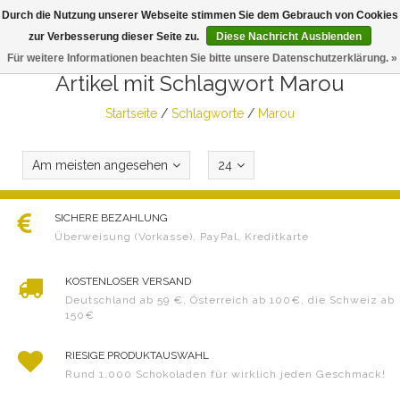
Durch die Nutzung unserer Webseite stimmen Sie dem Gebrauch von Cookies
Togg
zur Verbesserung dieser Seite zu.
Diese Nachricht Ausblenden
navig
Für weitere Informationen beachten Sie bitte unsere Datenschutzerklärung. »
Artikel mit Schlagwort Marou
Startseite
/
Schlagworte
/
Marou
Am meisten angesehen
24
SICHERE BEZAHLUNG
Überweisung (Vorkasse), PayPal, Kreditkarte
KOSTENLOSER VERSAND
Deutschland ab 59 €, Österreich ab 100€, die Schweiz ab
150€
RIESIGE PRODUKTAUSWAHL
Rund 1.000 Schokoladen für wirklich jeden Geschmack!