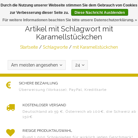
Durch die Nutzung unserer Webseite stimmen Sie dem Gebrauch von Cookies
Togg
zur Verbesserung dieser Seite zu.
Diese Nachricht Ausblenden
navig
Für weitere Informationen beachten Sie bitte unsere Datenschutzerklärung. »
Artikel mit Schlagwort mit
Karamellstückchen
Startseite
/
Schlagworte
/
mit Karamellstückchen
Am meisten angesehen
24
SICHERE BEZAHLUNG
Überweisung (Vorkasse), PayPal, Kreditkarte
KOSTENLOSER VERSAND
Deutschland ab 59 €, Österreich ab 100€, die Schweiz ab
150€
RIESIGE PRODUKTAUSWAHL
Rund 1.000 Schokoladen für wirklich jeden Geschmack!