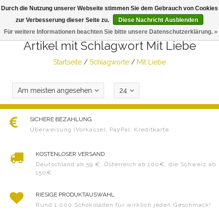
Durch die Nutzung unserer Webseite stimmen Sie dem Gebrauch von Cookies
Togg
zur Verbesserung dieser Seite zu.
Diese Nachricht Ausblenden
navig
Für weitere Informationen beachten Sie bitte unsere Datenschutzerklärung. »
Artikel mit Schlagwort Mit Liebe
Startseite
/
Schlagworte
/
Mit Liebe
Am meisten angesehen
24
SICHERE BEZAHLUNG
Überweisung (Vorkasse), PayPal, Kreditkarte
KOSTENLOSER VERSAND
Deutschland ab 59 €, Österreich ab 100€, die Schweiz ab
150€
RIESIGE PRODUKTAUSWAHL
Rund 1.000 Schokoladen für wirklich jeden Geschmack!