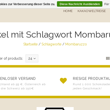
kies zur Verbesserung dieser Seite zu.
Diese Nachricht Ausblenden
Für
HOME
KAKAOWELTREISE
ikel mit Schlagwort Mombar
Startseite
/
Schlagworte
/
Mombaruzzo
r of products:
24
ENLOSER VERSAND
RIESIGE PRODUKT
chland ab 59 €, Österreich ab
Rund 1.000 Schokoladen
 die Schweiz ab 150€
jeden Geschmack!