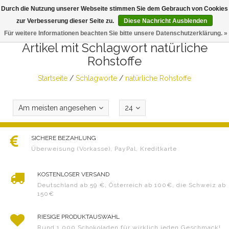
Durch die Nutzung unserer Webseite stimmen Sie dem Gebrauch von Cookies
Togg
zur Verbesserung dieser Seite zu.
Diese Nachricht Ausblenden
navig
Für weitere Informationen beachten Sie bitte unsere Datenschutzerklärung. »
Artikel mit Schlagwort natürliche
Rohstoffe
Startseite
/
Schlagworte
/
natürliche Rohstoffe
Am meisten angesehen
24
SICHERE BEZAHLUNG
Überweisung (Vorkasse), PayPal, Kreditkarte
KOSTENLOSER VERSAND
Deutschland ab 59 €, Österreich ab 100€, die Schweiz ab
150€
RIESIGE PRODUKTAUSWAHL
Rund 1.000 Schokoladen für wirklich jeden Geschmack!