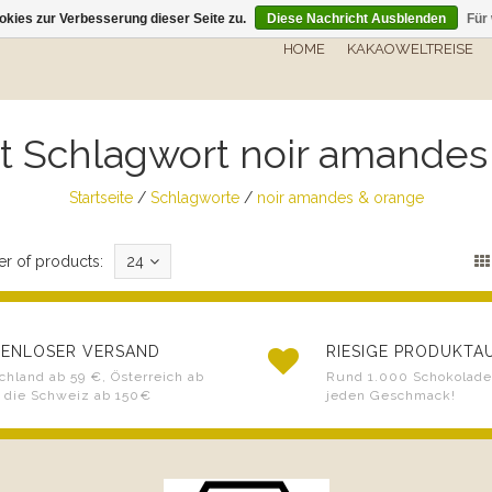
kies zur Verbesserung dieser Seite zu.
Diese Nachricht Ausblenden
Für
HOME
KAKAOWELTREISE
it Schlagwort noir amande
Startseite
/
Schlagworte
/
noir amandes & orange
r of products:
24
ENLOSER VERSAND
RIESIGE PRODUKT
chland ab 59 €, Österreich ab
Rund 1.000 Schokoladen
 die Schweiz ab 150€
jeden Geschmack!