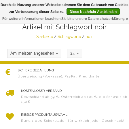
Durch die Nutzung unserer Webseite stimmen Sie dem Gebrauch von Cookies
Togg
zur Verbesserung dieser Seite zu.
Diese Nachricht Ausblenden
navig
Für weitere Informationen beachten Sie bitte unsere Datenschutzerklärung. »
Artikel mit Schlagwort noir
Startseite
/
Schlagworte
/
noir
Am meisten angesehen
24
SICHERE BEZAHLUNG
Überweisung (Vorkasse), PayPal, Kreditkarte
KOSTENLOSER VERSAND
Deutschland ab 59 €, Österreich ab 100€, die Schweiz ab
150€
RIESIGE PRODUKTAUSWAHL
Rund 1.000 Schokoladen für wirklich jeden Geschmack!