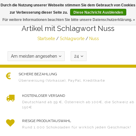
Durch die Nutzung unserer Webseite stimmen Sie dem Gebrauch von Cookies
Togg
zur Verbesserung dieser Seite zu.
Diese Nachricht Ausblenden
navig
Für weitere Informationen beachten Sie bitte unsere Datenschutzerklärung. »
Artikel mit Schlagwort Nuss
Startseite
/
Schlagworte
/
Nuss
Am meisten angesehen
24
SICHERE BEZAHLUNG
Überweisung (Vorkasse), PayPal, Kreditkarte
KOSTENLOSER VERSAND
Deutschland ab 59 €, Österreich ab 100€, die Schweiz ab
150€
RIESIGE PRODUKTAUSWAHL
Rund 1.000 Schokoladen für wirklich jeden Geschmack!