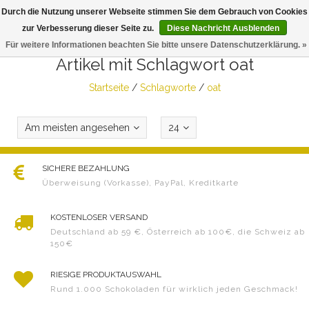
Durch die Nutzung unserer Webseite stimmen Sie dem Gebrauch von Cookies
Togg
zur Verbesserung dieser Seite zu.
Diese Nachricht Ausblenden
navig
Für weitere Informationen beachten Sie bitte unsere Datenschutzerklärung. »
Artikel mit Schlagwort oat
Startseite
/
Schlagworte
/
oat
Am meisten angesehen
24
SICHERE BEZAHLUNG
Überweisung (Vorkasse), PayPal, Kreditkarte
KOSTENLOSER VERSAND
Deutschland ab 59 €, Österreich ab 100€, die Schweiz ab
150€
RIESIGE PRODUKTAUSWAHL
Rund 1.000 Schokoladen für wirklich jeden Geschmack!