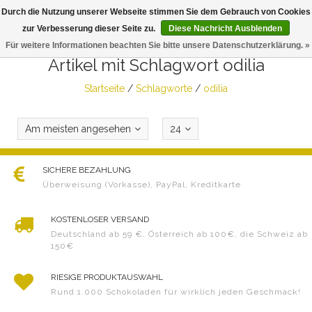
Durch die Nutzung unserer Webseite stimmen Sie dem Gebrauch von Cookies
Togg
zur Verbesserung dieser Seite zu.
Diese Nachricht Ausblenden
navig
Für weitere Informationen beachten Sie bitte unsere Datenschutzerklärung. »
Artikel mit Schlagwort odilia
Startseite
/
Schlagworte
/
odilia
Am meisten angesehen
24
SICHERE BEZAHLUNG
Überweisung (Vorkasse), PayPal, Kreditkarte
KOSTENLOSER VERSAND
Deutschland ab 59 €, Österreich ab 100€, die Schweiz ab
150€
RIESIGE PRODUKTAUSWAHL
Rund 1.000 Schokoladen für wirklich jeden Geschmack!