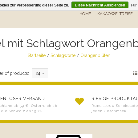
kies zur Verbesserung dieser Seite zu.
Diese Nachricht Ausblenden
Für
HOME
KAKAOWELTREISE
el mit Schlagwort Orangen
Startseite
/
Schlagworte
/
Orangenblüten
r of products:
24
ENLOSER VERSAND
RIESIGE PRODUKT
chland ab 59 €, Österreich ab
Rund 1.000 Schokoladen
 die Schweiz ab 150€
jeden Geschmack!