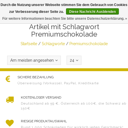
Durch die Nutzung unserer Webseite stimmen Sie dem Gebrauch von Cookies
Togg
zur Verbesserung dieser Seite zu.
Diese Nachricht Ausblenden
navig
Für weitere Informationen beachten Sie bitte unsere Datenschutzerklärung. »
Artikel mit Schlagwort
Premiumschokolade
Startseite
/
Schlagworte
/
Premiumschokolade
Am meisten angesehen
24
SICHERE BEZAHLUNG
Überweisung (Vorkasse), PayPal, Kreditkarte
KOSTENLOSER VERSAND
Deutschland ab 59 €, Österreich ab 100€, die Schweiz ab
150€
RIESIGE PRODUKTAUSWAHL
Rund 1.000 Schokoladen für wirklich jeden Geschmack!