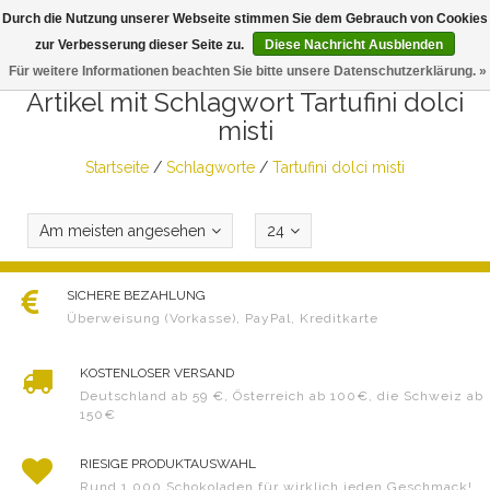
Durch die Nutzung unserer Webseite stimmen Sie dem Gebrauch von Cookies
Togg
zur Verbesserung dieser Seite zu.
Diese Nachricht Ausblenden
navig
Für weitere Informationen beachten Sie bitte unsere Datenschutzerklärung. »
Artikel mit Schlagwort Tartufini dolci
misti
Startseite
/
Schlagworte
/
Tartufini dolci misti
Am meisten angesehen
24
SICHERE BEZAHLUNG
Überweisung (Vorkasse), PayPal, Kreditkarte
KOSTENLOSER VERSAND
Deutschland ab 59 €, Österreich ab 100€, die Schweiz ab
150€
RIESIGE PRODUKTAUSWAHL
Rund 1.000 Schokoladen für wirklich jeden Geschmack!