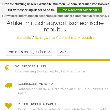
Durch die Nutzung unserer Webseite stimmen Sie dem Gebrauch von Cookies
Togg
zur Verbesserung dieser Seite zu.
Diese Nachricht Ausblenden
navig
Für weitere Informationen beachten Sie bitte unsere Datenschutzerklärung. »
Artikel mit Schlagwort tschechische
republik
Startseite
/
Schlagworte
/
tschechische republik
Am meisten angesehen
24
SICHERE BEZAHLUNG
Überweisung (Vorkasse), PayPal, Kreditkarte
KOSTENLOSER VERSAND
Deutschland ab 59 €, Österreich ab 100€, die Schweiz ab
150€
RIESIGE PRODUKTAUSWAHL
Rund 1.000 Schokoladen für wirklich jeden Geschmack!