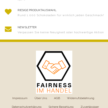
RIESIGE PRODUKTAUSWAHL
Rund 1.000 Schokoladen für wirklich jeden Geschmack!
NEWSLETTER
Verpassen Sie keine Neuigkeit oder hochwertige Aktion
Impressum
|
Über Uns
|
AGB
|
Widerrufsbelehrung
|
Datenschutzerklärung
|
Sichere Bezahlung
|
Zuverlässiger