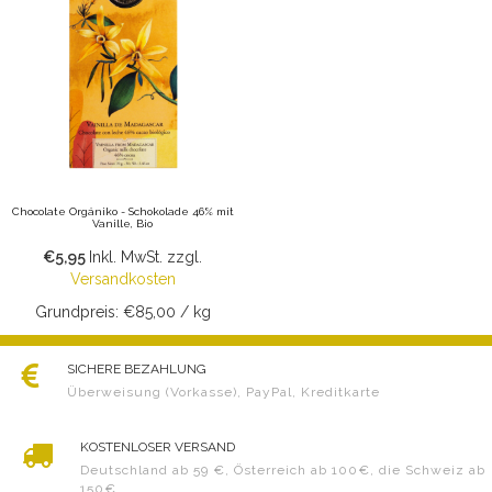
Chocolate Orgániko - Schokolade 46% mit
Vanille, Bio
€5,95
Inkl. MwSt.
zzgl.
Versandkosten
Grundpreis: €85,00 / kg
SICHERE BEZAHLUNG
Überweisung (Vorkasse), PayPal, Kreditkarte
KOSTENLOSER VERSAND
Deutschland ab 59 €, Österreich ab 100€, die Schweiz ab
150€