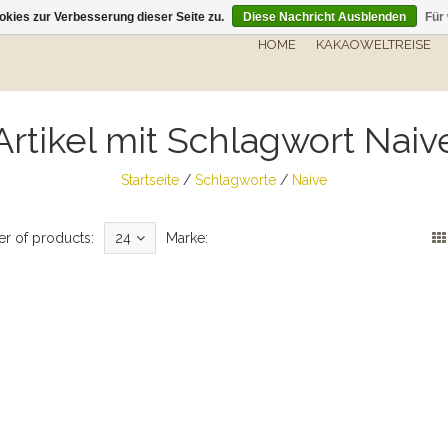
kies zur Verbesserung dieser Seite zu.
Diese Nachricht Ausblenden
Für
HOME
KAKAOWELTREISE
Artikel mit Schlagwort Naiv
Startseite
/
Schlagworte
/
Naive
r of products:
24
Marke: