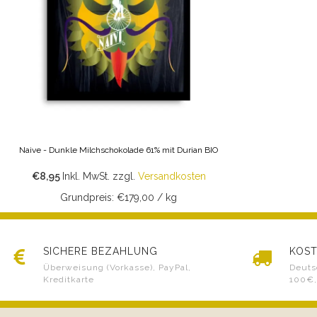
Naive - Dunkle Milchschokolade 61% mit Durian BIO
€8,95
Inkl. MwSt.
zzgl.
Versandkosten
Grundpreis: €179,00 / kg
SICHERE BEZAHLUNG
KOST
Überweisung (Vorkasse), PayPal,
Deuts
Kreditkarte
100€,