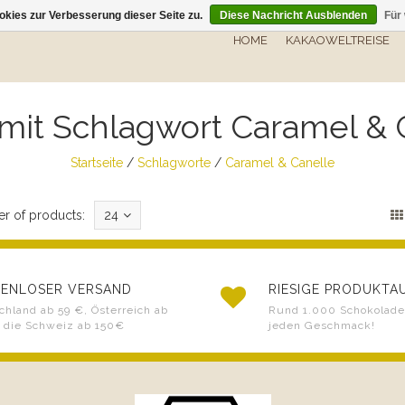
kies zur Verbesserung dieser Seite zu.
Diese Nachricht Ausblenden
Für
HOME
KAKAOWELTREISE
l mit Schlagwort Caramel & 
Startseite
/
Schlagworte
/
Caramel & Canelle
r of products:
24
ENLOSER VERSAND
RIESIGE PRODUKT
chland ab 59 €, Österreich ab
Rund 1.000 Schokoladen
 die Schweiz ab 150€
jeden Geschmack!