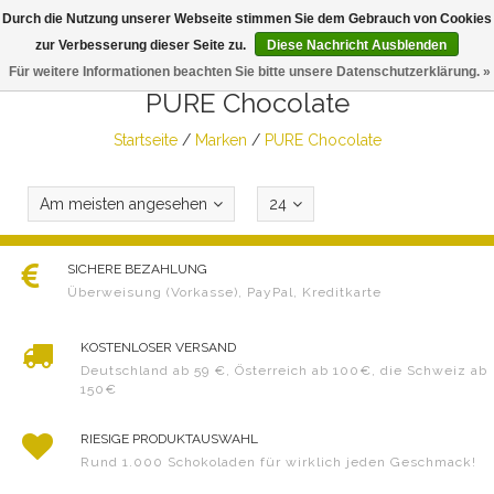
Durch die Nutzung unserer Webseite stimmen Sie dem Gebrauch von Cookies
Togg
zur Verbesserung dieser Seite zu.
Diese Nachricht Ausblenden
navig
Für weitere Informationen beachten Sie bitte unsere Datenschutzerklärung. »
PURE Chocolate
Startseite
/
Marken
/
PURE Chocolate
Am meisten angesehen
24
SICHERE BEZAHLUNG
Überweisung (Vorkasse), PayPal, Kreditkarte
KOSTENLOSER VERSAND
Deutschland ab 59 €, Österreich ab 100€, die Schweiz ab
150€
RIESIGE PRODUKTAUSWAHL
Rund 1.000 Schokoladen für wirklich jeden Geschmack!